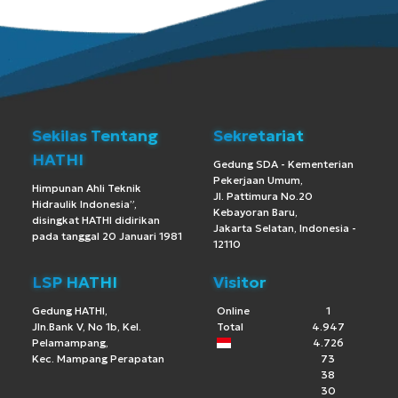
Sekilas Tentang
Sekretariat
HATHI
Gedung SDA - Kementerian
Pekerjaan Umum,
Himpunan Ahli Teknik
Jl. Pattimura No.20
Hidraulik Indonesia”,
Kebayoran Baru,
disingkat HATHI didirikan
Jakarta Selatan, Indonesia -
pada tanggal 20 Januari 1981
12110
LSP HATHI
Visitor
Gedung HATHI,
Online
1
Jln.Bank V, No 1b, Kel.
Total
4.947
Pelamampang,
4.726
Kec. Mampang Perapatan
73
38
30