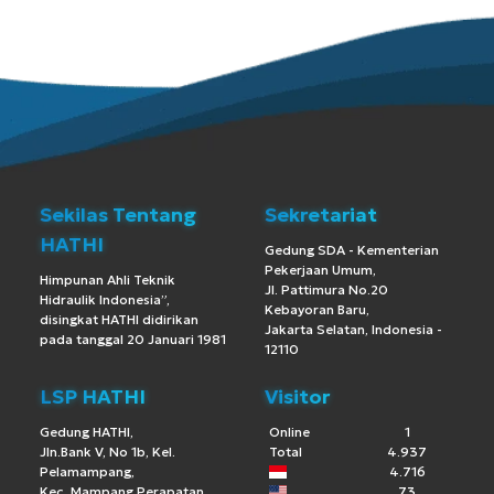
Sekilas Tentang
Sekretariat
HATHI
Gedung SDA - Kementerian
Pekerjaan Umum,
Himpunan Ahli Teknik
Jl. Pattimura No.20
Hidraulik Indonesia”,
Kebayoran Baru,
disingkat HATHI didirikan
Jakarta Selatan, Indonesia -
pada tanggal 20 Januari 1981
12110
LSP HATHI
Visitor
Gedung HATHI,
Online
1
Jln.Bank V, No 1b, Kel.
Total
4.937
Pelamampang,
4.716
Kec. Mampang Perapatan
73