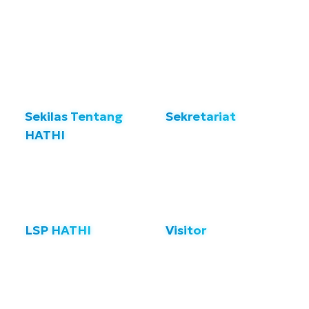
Sekilas Tentang
Sekretariat
HATHI
Gedung SDA - Kementerian
Pekerjaan Umum,
Himpunan Ahli Teknik
Jl. Pattimura No.20
Hidraulik Indonesia”,
Kebayoran Baru,
disingkat HATHI didirikan
Jakarta Selatan, Indonesia -
pada tanggal 20 Januari 1981
12110
LSP HATHI
Visitor
Gedung HATHI,
Online
2
Jln.Bank V, No 1b, Kel.
Total
4.947
Pelamampang,
4.726
Kec. Mampang Perapatan
73
38